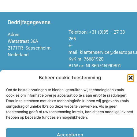
Bedrijfsgegevens
Telefoon:
+31 (0)85 – 27 33
Adres
265
Wattstraat 36A
E-
2171TR Sassenheim
mail:
klantenservice@deautopas.
Nederland
KvK nr: 76681920
BTW nr: NL860
745
090
B01
Beheer cookie toestemming
Informatie
Om de beste ervaringen te bieden, gebruiken wij technologieën zoals
cookies om informatie over je apparaat op te slaan en/of te raadplegen.
Algemene Voorwaarden
Door in te stemmen met deze technologieën kunnen wij gegevens zoals
consumenten
surfgedrag of unieke ID's op deze website verwerken. Als je geen
Algemene Voorwaarden niet-
toestemming geeft of uw toestemming intrekt, kan dit een nadelige invloed
consumenten
hebben op bepaalde functies en mogelijkheden.
Privacy Policy
Accepteren