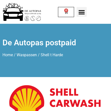
0
De Autopas postpaid
Home
/
Waspassen
/ Shell t Harde