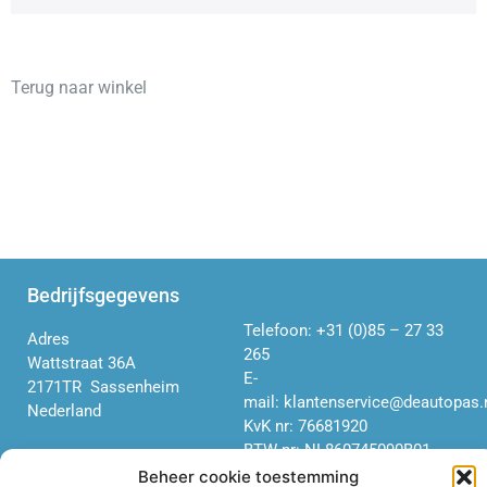
Terug naar winkel
Bedrijfsgegevens
Telefoon:
+31 (0)85 – 27 33
Adres
265
Wattstraat 36A
E-
2171TR Sassenheim
mail:
klantenservice@deautopas.
Nederland
KvK nr: 76681920
BTW nr: NL860
745
090
B01
Beheer cookie toestemming