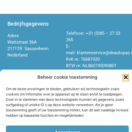
Bedrijfsgegevens
Telefoon:
+31 (0)85 – 27 33
Adres
265
Wattstraat 36A
E-
2171TR Sassenheim
mail:
klantenservice@deautopas.
Nederland
KvK nr: 76681920
BTW nr: NL860
745
090
B01
Beheer cookie toestemming
Informatie
Om de beste ervaringen te bieden, gebruiken wij technologieën zoals
cookies om informatie over je apparaat op te slaan en/of te raadplegen.
Algemene Voorwaarden
Door in te stemmen met deze technologieën kunnen wij gegevens zoals
consumenten
surfgedrag of unieke ID's op deze website verwerken. Als je geen
Algemene Voorwaarden niet-
toestemming geeft of uw toestemming intrekt, kan dit een nadelige invloed
consumenten
hebben op bepaalde functies en mogelijkheden.
Privacy Policy