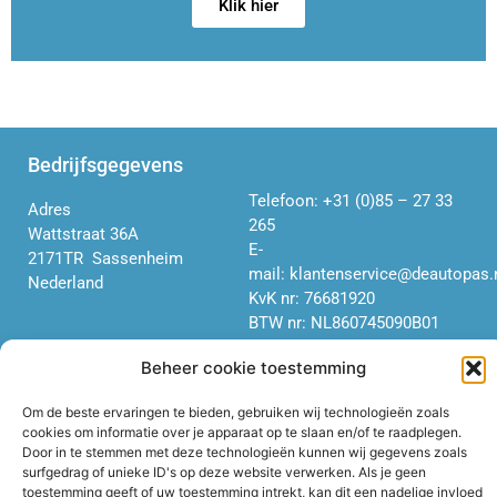
Klik hier
Bedrijfsgegevens
Telefoon:
+31 (0)85 – 27 33
Adres
265
Wattstraat 36A
E-
2171TR Sassenheim
mail:
klantenservice@deautopas.
Nederland
KvK nr: 76681920
BTW nr: NL860
745
090
B01
Beheer cookie toestemming
Informatie
Om de beste ervaringen te bieden, gebruiken wij technologieën zoals
cookies om informatie over je apparaat op te slaan en/of te raadplegen.
Algemene Voorwaarden
Door in te stemmen met deze technologieën kunnen wij gegevens zoals
consumenten
surfgedrag of unieke ID's op deze website verwerken. Als je geen
Algemene Voorwaarden niet-
toestemming geeft of uw toestemming intrekt, kan dit een nadelige invloed